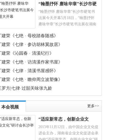
7-30]
“翰墨抒怀 赓咏华章”长沙市硬
“翰墨抒怀 赓咏华章”长沙市硬笔书
笔书法展今天盛大开幕
法展今天开幕5月18日，“翰墨抒怀
赓咏华章”长沙市硬笔书法展在湖南
省文化馆举行开幕式。湖南省政协原
丁建荣《七绝 · 母校踏春随感》
副主席武吉海，中国硬笔书法协会副
主
丁建荣《七律 · 参访胡林翼故居》
丁建荣《沁园春 · 清溪纪行》
丁建荣《七绝 · 访清溪作家书屋》
丁建荣《七律 · 清溪书屋感怀》
丁建荣《七绝 · 瞻仰周立波塑像》
王罗方|七律·过韶关咏张九龄
更多>>
本会视频
“适应新常态，创新企业文
2015年11月12日，由中国企业文化促
化”研讨会长沙举行
进会主办，湖南省企业文化促进会承
办的“适应新常态，创新企业文化”研