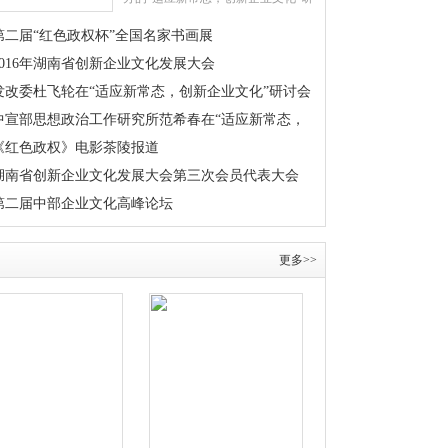
讨会暨中国企业文化促进会2015工作
第二届“红色政权杯”全国名家书画展
年会在长沙隆重召开，中央和湖南省
多
2016年湖南省创新企业文化发展大会
发改委杜飞轮在“适应新常态，创新企业文化”研讨会
上做经济形势分析报告
中宣部思想政治工作研究所范希春在“适应新常态，
创新企业文化”研讨会上的讲话
《红色政权》电影茶陵报道
湖南省创新企业文化发展大会第三次会员代表大会
第二届中部企业文化高峰论坛
更多>>