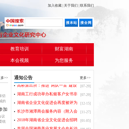
加入收藏
|
关于我们
|
联系我们
教育培训
财富湖南
首届全国湘商美业发展大会在长沙
[08-05]
本会视频
为您服务
召开 湖南省企业文化促进会参加
湖南工行成功举办私银客户女书非
[07-31]
遗文化体验活动
长沙市公安局雨花分局：站好平安
[07-29]
通知公告
多>>
更多>>
岗 护航“夜经济”
高桥派出所：推进“两队一室”建设
[07-29]
提升社会治理效能
湖南工行成功举办私银客户女书非
[07-29]
亲切
遗文化体验活动
湖南省企业文化促进会再度被评为
域的
[12-15]
参加
全国“四好”商会
长沙市湘潭商会服务内容（附入会
[11-27]
会议
表格）
2018年湖南省企业文化促进会招聘
[01-05]
委统
公告
首届全国湘商美业发展大会在长沙
[08-05]