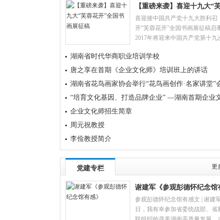
【重磅来袭】喜迎十九大“
喜迎接中国共产党十九大胜利召
花开”全国书画展征稿
开“芙蓉花开”全国书画展征稿启
2017年将迎来中国共产党第十九
国代表大会的召开。为喜迎十九
湖南省时代华商职业培训学校
利召开，学习贯彻习近平总书记
唐之享在首期《企业文化师》培训班上的讲话
湖南省花鸟画家协会举行“花鸟画创作·名家讲堂”
员培训活动
“培育文化基因、打造品牌企业” —湖南首期企业
师培训班开班
企业文化师招生简章
周元祝教授
李俭教授简介
更
党建专栏
谢建军《参观彭德怀纪念馆
参观彭德怀纪念馆有感文 | 谢建
感》
日，我有幸参加省委统战部、省
联组织的寻美湖南高质量发展，