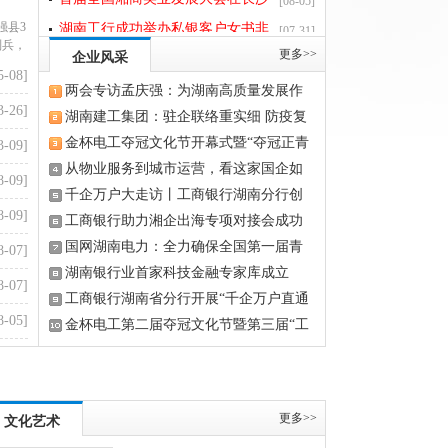
召开 湖南省企业文化促进会参加
湖南工行成功举办私银客户女书非
[07-31]
强县3
刘兵，
毛球队参加2024年长沙市工商联“星商
长沙市工商联法律服务进商会（长沙市
遗文化体验活动
长沙市公安局雨花分局：站好平安
更多>>
[07-29]
企业风采
在通程律师事务所举行
5-08]
岗 护航“夜经济”
高桥派出所：推进“两队一室”建设
[07-29]
两会专访孟庆强：为湖南高质量发展作
3-26]
提升社会治理效能
湖南工行成功举办私银客户女书非
[07-29]
出国网贡献
湖南建工集团：驻企联络重实细 防疫复
遗文化体验活动
湖南省企业文化促进会再度被评为
工谋双赢​
金杯电工夺冠文化节开幕式暨“夺冠正青
3-09]
[12-15]
春”公益跑挑战赛盛大举行
从物业服务到城市运营，看这家国企如
全国“四好”商会
长沙市湘潭商会服务内容（附入会
[11-27]
8-09]
何走活转型“一盘棋”
千企万户大走访丨工商银行湖南分行创
表格）
2018年湖南省企业文化促进会招聘
[01-05]
8-09]
新推出“高桥大市场商户贷”
工商银行助力湘企出海专项对接会成功
公告
举办
国网湖南电力：全力确保全国第一届青
8-07]
少年三大球运动会安全可靠供电
湖南银行业首家科技金融专家库成立
8-07]
工商银行湖南省分行开展“千企万户直通
8-05]
贷 一笔一画做普惠”活动
金杯电工第二届夺冠文化节暨第三届“工
匠杯”技能比武开幕式隆重举行
8-03]
8-02]
更多>>
文化艺术
8-02]