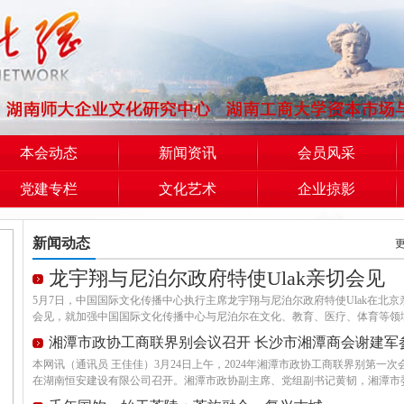
本会动态
新闻资讯
会员风采
党建专栏
文化艺术
企业掠影
新闻动态
更
龙宇翔与尼泊尔政府特使Ulak亲切会见
5月7日，中国国际文化传播中心执行主席龙宇翔与尼泊尔政府特使Ulak在北京
会见，就加强中国国际文化传播中心与尼泊尔在文化、教育、医疗、体育等领
交流合作进行深入探讨
湘潭市政协工商联界别会议召开 长沙市湘潭商会谢建军
本网讯（通讯员 王佳佳）3月24日上午，2024年湘潭市政协工商联界别第一次
在湖南恒安建设有限公司召开。湘潭市政协副主席、党组副书记黄韧，湘潭市
战部副部长、市工商联党组