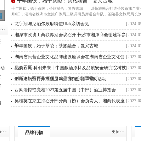
千年国饮，始于茶陵；茶旅融合，复兴古城
千年国饮，始于茶陵；茶旅融合，复兴古城——以茶旅融合打造茶陵茶旅产业
月6日，湖南省株洲市文旅广体局二级调研员席道合带队，茶陵县文旅局局长
行
长沙市湘潭商会联合长沙星沙沪农商村镇银行开展乡村振兴
长沙市湘潭商会羽
副局长侯联平，火田镇党委书记
产业帮扶活动
杯”羽毛球赛
龙宇翔与尼泊尔政府特使Ulak亲切会见
[2024-0
>>
湘潭市政协工商联界别会议召开 长沙市湘潭商会谢建军参
[2024-0
展
加
千年国饮，始于茶陵；茶旅融合，复兴古城
[2024-0
湖南省民营企业文化品牌建设座谈会在湖南省企业文化促
[2023-0
专
进会召开
活动
品质西凤 科创未来丨中国酿酒原料及品质安全研究院科技
[2023-0
业
创新论坛暨西凤酒项目成果发布会隆重举行
工行湖南分行开展基层网点“夏送清凉”慰问活动
[2023-0
合
西凤酒惊艳亮相2023第五届中国（中部）酒业博览会
[2023-0
吴桂英在京主持召开部分商（协）会负责人、湘商代表座
[2023-0
启
谈会
龙宇翔与联合国教科文组织助理总干事弗明·麦道柯亲切
[2023-0
会见
长沙市湘潭商会副会长单位科德集团助力“我爱老兵”公益
[2023-0
多>>
更多>>
品牌刊物
行
上海先导均熠实业发展集团有限公司到陕西西凤酒厂参观
[2023-0