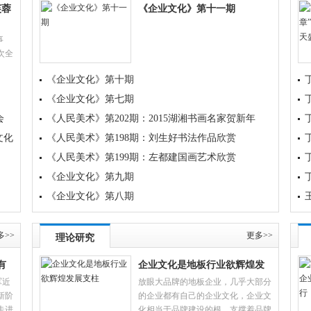
交流
芙蓉
省政府驻海南办事处召开主题教育“以学促干”专题学习研
《企业文化》第十一期
[2023-0
讨暨调研成果
事
次全
大胜
《企业文化》第十期
系列
《企业文化》第七期
会
《人民美术》第202期：2015湖湘书画名家贺新年
文化
《人民美术》第198期：刘生好书法作品欣赏
《人民美术》第199期：左都建国画艺术欣赏
《企业文化》第九期
《企业文化》第八期
多>>
更多>>
理论研究
有
企业文化是地板行业欲辉煌发
军近
放眼大品牌的地板企业，几乎大部分
展支柱
新阶
的企业都有自己的企业文化，企业文
走进
化相当于品牌建设的根，支撑着品牌