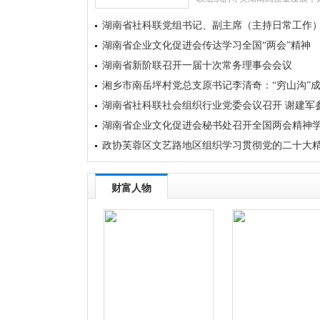
湘潭活动。其间参观了位于湘潭
湖南省社科联党组书记、副主席（主持日常工作
石的彭德怀纪念馆，我深感荣幸
豪。
代松在湖南省企业文化促进会座谈
湖南省企业文化促进会传达学习全国“两会”精神
湖南省新阶联召开一届十次常务理事会会议
湘乡市南岳坪村党总支原书记李清奇：“穷山沟”
了“网红地”
湖南省社科联社会组织行业党委会议召开 谢建军
加
湖南省企业文化促进会秘书处召开全国两会精神
交流座谈会
政协芙蓉区文艺路地区组织学习贯彻党的二十大
财富人物