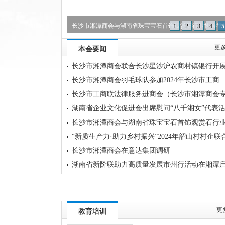
千湘女”代表活动
长沙市湘潭商会与湖南省珠宝宝石首饰观赏石行业协会举
1
2
3
4
5
联谊活动
更多
本会要闻
长沙市湘潭商会联合长沙星沙沪农商村镇银行开
乡村振兴产业帮扶活动
长沙市湘潭商会羽毛球队参加2024年长沙市工商
联“星商杯”羽毛球赛
长沙市工商联法律服务进商会（长沙市湘潭商会
场）活动在通程律师事务所举行
湖南省企业文化促进会出席慰问“八千湘女”代表
长沙市湘潭商会与湖南省珠宝宝石首饰观赏石行
协会举行联谊活动
“新质生产力·助力乡村振兴”2024年韶山村村企联
助农行动在韶山市启动 长沙市湘潭商会出席
长沙市湘潭商会在意达集团调研
湖南省新阶联助力高质量发展市州行活动在湘潭
动 湖南省企业文化促进会谢建军参加
更
教育培训